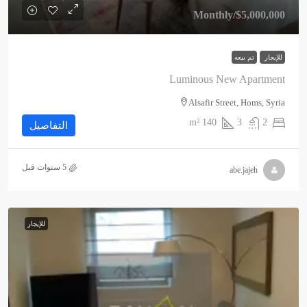
/Monthly
$5,000,000
للإيجار
تم بيعه
Luminous New Apartment
Alsafir Street, Homs, Syria
m²
140
3
2
التفاصيل
abe.jajeh
للإيجار