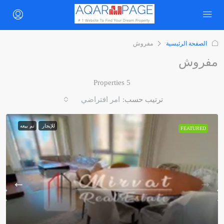
الصفحة الرئيسية
مفروش
مفروش
5 Properties
ترتيب حسب:
امر افتراضي
للإيجار
تم بيعه
FEATURED