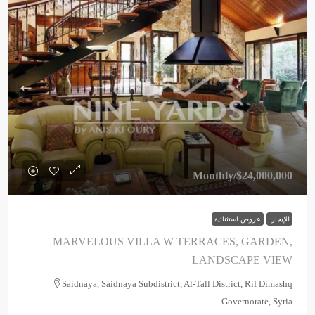
/Monthly
$24,000,000
للإيجار
عروض استثنائية
MARVELOUS VILLA W TERRACES, GARDEN,
LANDSCAPE VIEW
Saidnaya, Saidnaya Subdistrict, Al-Tall District, Rif Dimashq
Governorate, Syria