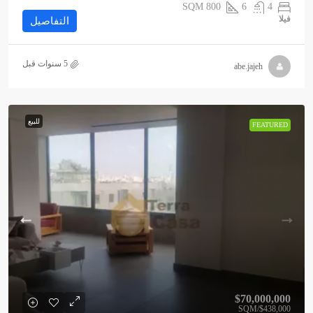
SQM
800
6
4
فيلا
التفاصيل
abe.jajeh
للبيع
FEATURED
$70,000,000
/SQM
$438,000