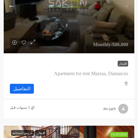
/Monthly
$80,000
للإيجار
Apartment for rent Mazraa, Damascus
التفاصيل
abe.jajeh
للإيجار
عروض استثنائية
FEATURED