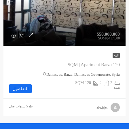
$50,000,000
/SQM
$417,000
للبيع
120 SQM | Apartment Barza
Damascus, Barza, Damascus Governorate, Syria
SQM
120
2
2
شقة
التفاصيل
abe.jajeh