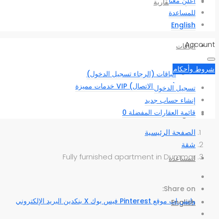
أعلن معنا
شركات عقارية
للمساعدة
English
Account
الباقات
شروط وأحكام
الباقات (الرجاء تسجيل الدخول)
(الرجاء الاتصال) VIP خدمات مميزة
تسجيل الدخول
إنشاء حساب جديد
قائمة العقارات المفضلة
0
أعلن معنا
الصفحة الرئيسية
شقة
Fully furnished apartment in Dummar
للمساعدة
Share on:
واتس اب
موقع Pinterest
فيس بوك
X
ينكدين
البريد الإلكتروني
English